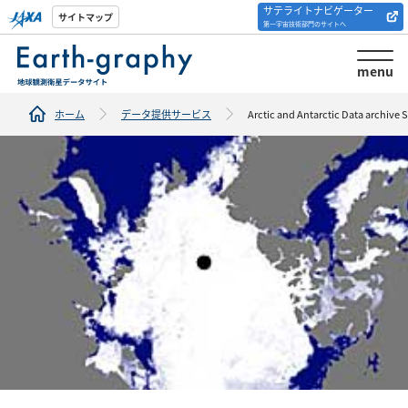
サテライトナビゲーター
解析ツール/サイトの
サイトマップ
第一宇宙技術部門のサイトへ
紹介
menu
ホーム
データ提供サービス
Arctic and Antarctic Data archive