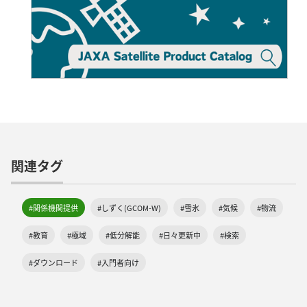
関連タグ
#関係機関提供
#しずく(GCOM-W)
#雪氷
#気候
#物流
#教育
#極域
#低分解能
#日々更新中
#検索
#ダウンロード
#入門者向け