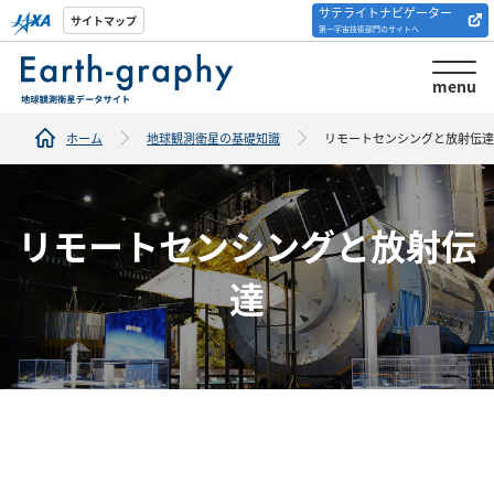
サテライトナビゲーター
解析ツール/サイトの
サイトマップ
第一宇宙技術部門のサイトへ
紹介
menu
ホーム
地球観測衛星の基礎知識
リモートセンシングと放射伝達
リモートセンシングと放射伝
達