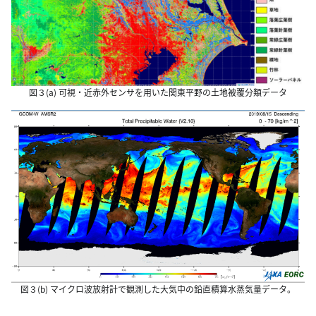
図３(a) 可視・近赤外センサを用いた関東平野の土地被覆分類データ
図３(b) マイクロ波放射計で観測した大気中の鉛直積算水蒸気量データ。