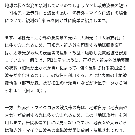
地球の様々な姿を観測しているのでしょうか？比較的波長の短い
「可視光・近赤外」と波長の長い「熱赤外・マイクロ波」の場合
について、観測の仕組みを図と共に簡単に紹介します。
まず、可視光・近赤外の波長帯の光は、太陽光（「太陽放射」）
に多く含まれるため、可視光・近赤外を観測する地球観測衛星
は、太陽光が地球の表面等で反射・散乱・吸収した電磁波を観測
しています。例えば、図2に示すように、可視光・近赤外は地表面
の状態（植物か土か水か等）によって、強く反射される電磁波の
波長が変化するので、この特性を利用することで地表面の土地被
覆情報（都市か森、及び植生の種類等）などが衛星データから得
られます（図３ (a)）。
一方、熱赤外・マイクロ波の波長帯の光は、地球自身（地表面や
大気）が放射する光に多く含まれるため、この「地球放射」を利
用します。普段私達の目には見えないですが、地表面や大気から
は熱赤外・マイクロ波帯の電磁波が常に放射・散乱されており、