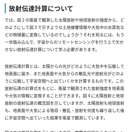
放射伝達計算について
では、図２の衛星で観測した太陽放射や地球放射の強度から、ど
のようにして図３で示すような土地被覆情報や大気中の水蒸気な
どの物理量に変換しているのでしょうか？それを知るには、もう
一歩踏み込んで、宇宙からのリモートセンシングを行う上で欠か
せない放射伝達計算について学ぶ必要があります。
放射伝達計算とは、太陽からの光がどのように大気中を伝搬して
地表面に届き、また地表面や大気からの散乱光や放射光がどのよ
うに伝搬して宇宙空間へと出ていくかを計算するものです。この
放射伝達の計算式をもとに、衛星で観測された放射強度を地表面
や大気の情報に変換することができます。図４に太陽放射と地球
放射の放射伝達の概念図を示していますが、太陽放射も地球放射
も、地表面や大気による吸収・散乱・放射を何度も繰り返した後
に宇宙空間へ出ていった結果を衛星で観測しています。