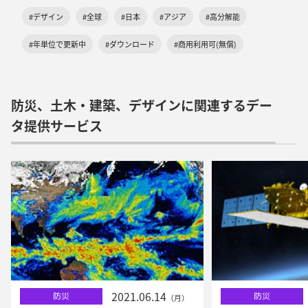
#デザイン
#全球
#日本
#アジア
#高分解能
#年単位で更新中
#ダウンロード
#商用利用可(無償)
防災、土木・建築、デザインに関連するデー
タ提供サービス
2021.06.14
防災
防災
（月）