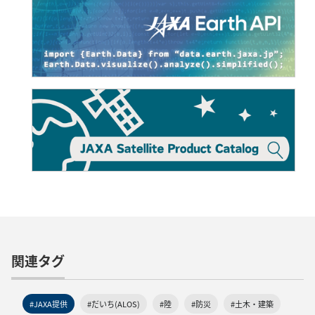
関連タグ
#JAXA提供
#だいち(ALOS)
#陸
#防災
#土木・建築