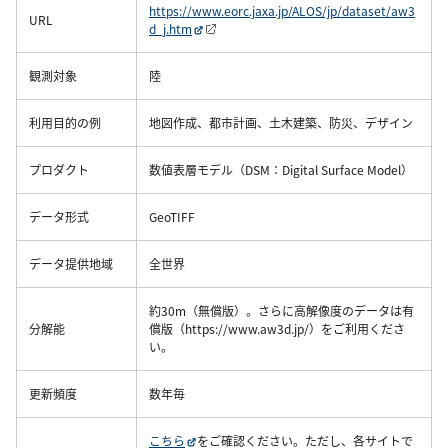
https://www.eorc.jaxa.jp/ALOS/jp/dataset/aw3
URL
d_j.htm
観測対象
陸
利用目的の例
地図作成、都市計画、土木建築、防災、デザイン
プロダクト
数値表層モデル（DSM：Digital Surface Model）
データ形式
GeoTIFF
データ提供地域
全世界
約30m（無償版）。さらに高解像度のデータは有
分解能
償版（https://www.aw3d.jp/）をご利用くださ
い。
更新頻度
数年毎
こちら
をご確認ください。ただし、各サイトで