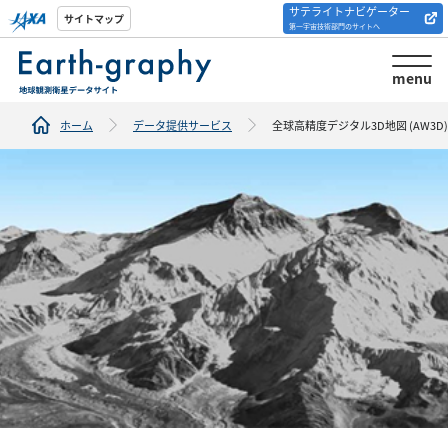
サテライトナビゲーター
解析ツール/サイトの
サイトマップ
第一宇宙技術部門のサイトへ
紹介
menu
ホーム
データ提供サービス
全球高精度デジタル3D地図 (AW3D)