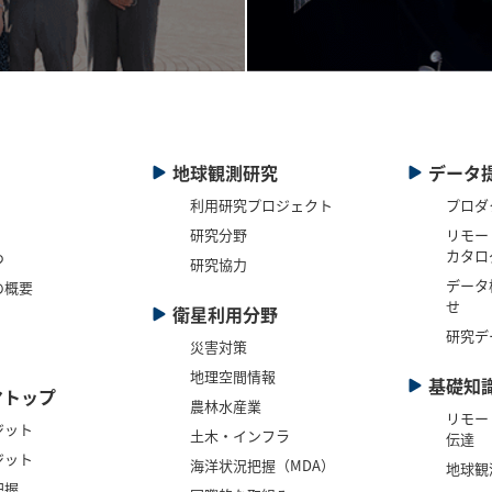
地球観測研究
データ
利用研究プロジェクト
プロダ
研究分野
リモー
カタロ
つ
研究協力
データ
の概要
せ
衛星利用分野
研究デ
災害対策
地理空間情報
基礎知
マトップ
農林水産業
リモー
ジット
土木・インフラ
伝達
ジット
海洋状況把握（MDA）
地球観
把握