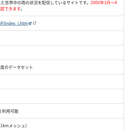
れた世界中の雨の状況を配信しているサイトです。
2000年3月～4
確認できます
。
aP/index_j.htm
光
強度のデータセット
タを利用可能
11kmメッシュ）