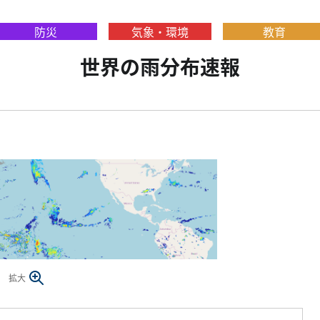
防災
気象・環境
教育
世界の雨分布速報
拡大