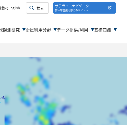
紹介
サテライトナビゲーター
像教材
English
第一宇宙技術部門のサイトへ
紹介
球観測研究
衛星利用分野
データ提供/利用
基礎知識