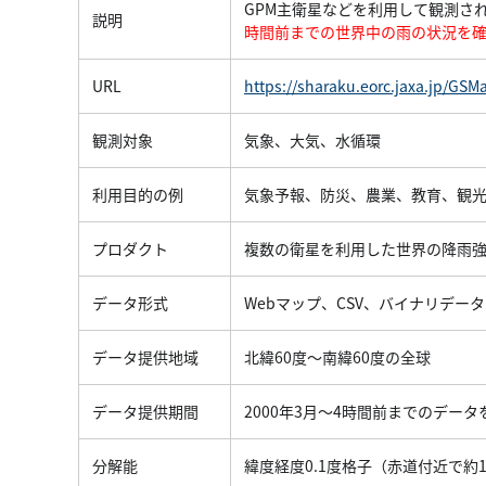
GPM主衛星などを利用して観測さ
説明
時間前までの世界中の雨の状況を
URL
https://sharaku.eorc.jaxa.jp/GSM
観測対象
気象、大気、水循環
利用目的の例
気象予報、防災、農業、教育、観
プロダクト
複数の衛星を利用した世界の降雨
データ形式
Webマップ、CSV、バイナリデータ
データ提供地域
北緯60度～南緯60度の全球
データ提供期間
2000年3月～4時間前までのデー
分解能
緯度経度0.1度格子（赤道付近で約