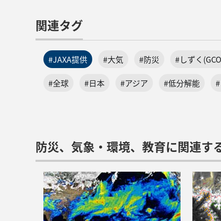
関連タグ
#JAXA提供
#大気
#防災
#しずく(GCO
#全球
#日本
#アジア
#低分解能
防災、気象・環境、教育に関連す