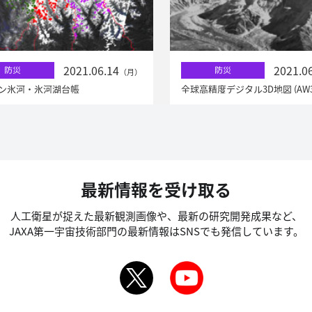
2021.06.14
2021.0
防災
防災
（月）
ン氷河・氷河湖台帳
全球高精度デジタル3D地図 (AW3
最新情報を受け取る
人工衛星が捉えた最新観測画像や、最新の研究開発成果など、
JAXA第一宇宙技術部門の最新情報はSNSでも発信しています。