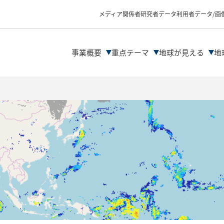
物理量プロダクトの
データ解析の流れ
メディア関係者
研究者
データ利用者
データ/画
ファイル形式
データDLサイト紹介
解析ツール/サイトの
事業概要
重点テーマ
地球が見える
地