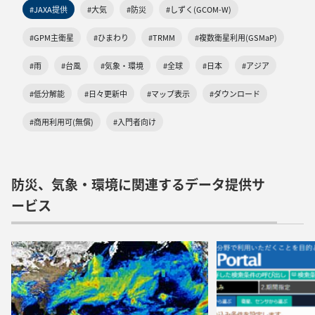
#JAXA提供
#大気
#防災
#しずく(GCOM-W)
#GPM主衛星
#ひまわり
#TRMM
#複数衛星利用(GSMaP)
#雨
#台風
#気象・環境
#全球
#日本
#アジア
#低分解能
#日々更新中
#マップ表示
#ダウンロード
#商用利用可(無償)
#入門者向け
防災、気象・環境に関連するデータ提供サ
ービス