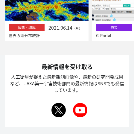
2021.06.14
気象・環境
防災
（月）
世界の雨分布統計
G-Portal
最新情報を受け取る
人工衛星が捉えた最新観測画像や、最新の研究開発成果
など、
JAXA第一宇宙技術部門の最新情報はSNSでも発信
しています。