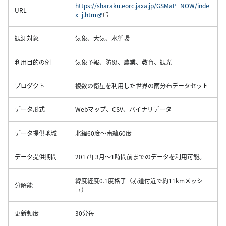
https://sharaku.eorc.jaxa.jp/GSMaP_NOW/inde
URL
x_j.htm
観測対象
気象、大気、水循環
利用目的の例
気象予報、防災、農業、教育、観光
プロダクト
複数の衛星を利用した世界の雨分布データセット
データ形式
Webマップ、CSV、バイナリデータ
データ提供地域
北緯60度～南緯60度
データ提供期間
2017年3月～1時間前までのデータを利用可能。
緯度経度0.1度格子（赤道付近で約11kmメッシ
分解能
ュ）
更新頻度
30分毎