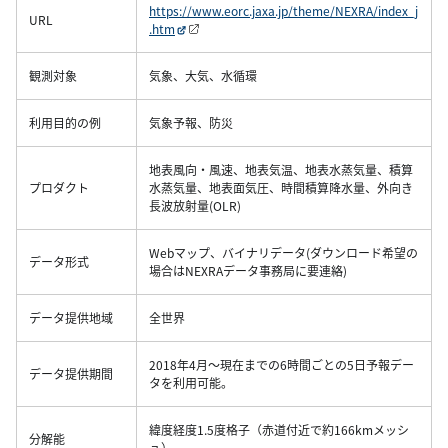
https://www.eorc.jaxa.jp/theme/NEXRA/index_j
URL
.htm
観測対象
気象、大気、水循環
利用目的の例
気象予報、防災
地表風向・風速、地表気温、地表水蒸気量、積算
プロダクト
水蒸気量、地表面気圧、時間積算降水量、外向き
長波放射量(OLR)
Webマップ、バイナリデータ(ダウンロード希望の
データ形式
場合はNEXRAデータ事務局に要連絡)
データ提供地域
全世界
2018年4月～現在までの6時間ごとの5日予報デー
データ提供期間
タを利用可能。
緯度経度1.5度格子（赤道付近で約166kmメッシ
分解能
ュ）