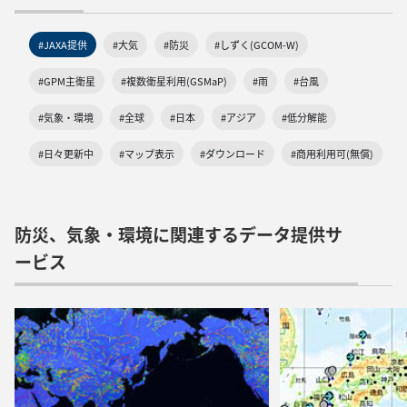
#JAXA提供
#大気
#防災
#しずく(GCOM-W)
#GPM主衛星
#複数衛星利用(GSMaP)
#雨
#台風
#気象・環境
#全球
#日本
#アジア
#低分解能
#日々更新中
#マップ表示
#ダウンロード
#商用利用可(無償)
防災、気象・環境に関連するデータ提供サ
ービス