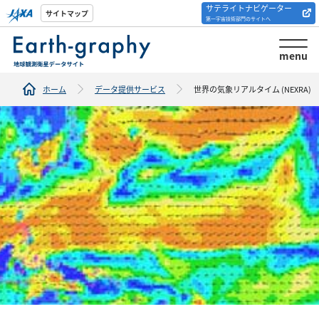
サテライトナビゲーター
解析ツール/サイトの
サイトマップ
第一宇宙技術部門のサイトへ
紹介
menu
ホーム
データ提供サービス
世界の気象リアルタイム (NEXRA)