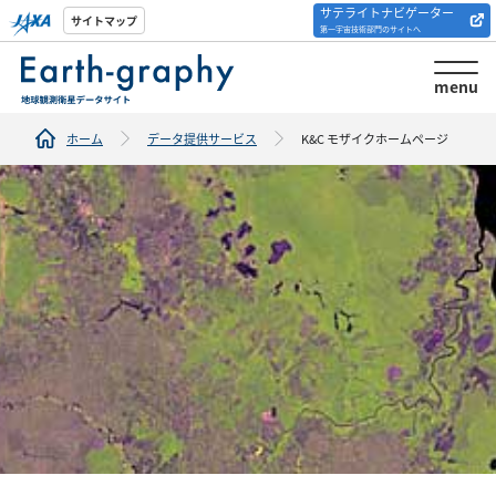
サテライトナビゲーター
解析ツール/サイトの
サイトマップ
第一宇宙技術部門のサイトへ
紹介
menu
ホーム
データ提供サービス
K&C モザイクホームページ