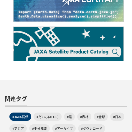
関連タグ
#JAXA提供
#だいち(ALOS)
#陸
#森林
#全球
#日本
#アジア
#中分解能
#アーカイブ
#ダウンロード