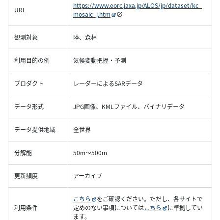
https://www.eorc.jaxa.jp/ALOS/jp/dataset/kc_
URL
mosaic_j.htm
観測対象
陸、森林
利用目的の例
気候変動把握・予測
プロダクト
レーダーによるSARデータ
データ形式
JPG画像、KMLファイル、バイナリデータ
データ提供地域
全世界
分解能
50m～500m
更新頻度
アーカイブ
こちら
をご確認ください。ただし、各サイトで
利用条件
定めのない事項については
こちら
に準拠してい
ます。