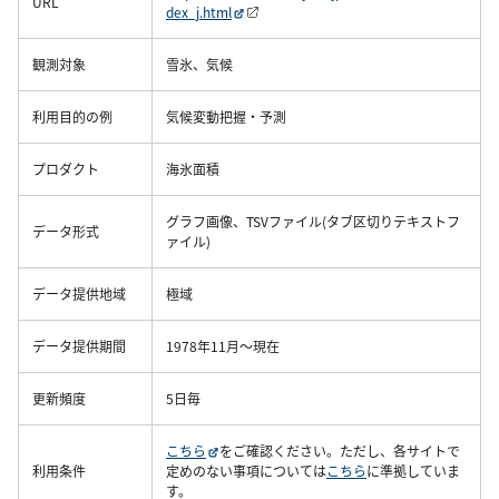
URL
dex_j.html
観測対象
雪氷、気候
利用目的の例
気候変動把握・予測
プロダクト
海氷面積
グラフ画像、TSVファイル(タブ区切りテキストフ
データ形式
ァイル)
データ提供地域
極域
データ提供期間
1978年11月～現在
更新頻度
5日毎
こちら
をご確認ください。ただし、各サイトで
利用条件
定めのない事項については
こちら
に準拠していま
す。