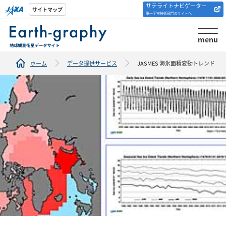
サテライトナビゲーター
解析ツール/サイトの
サイトマップ
第一宇宙技術部門のサイトへ
紹介
menu
ホーム
データ提供サービス
JASMES 海氷面積変動トレンド