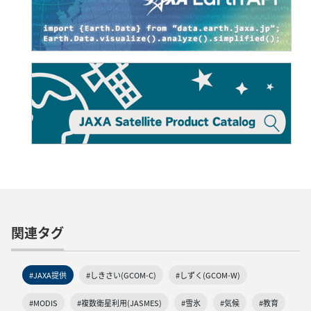
関連タグ
#JAXA提供
#しきさい(GCOM-C)
#しずく(GCOM-W)
#MODIS
#複数衛星利用(JASMES)
#雪氷
#気候
#教育