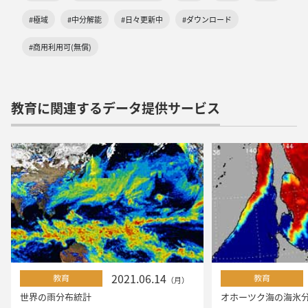
#極域
#中分解能
#日々更新中
#ダウンロード
#商用利用可(無償)
教育に関連するデータ提供サービス
2021.06.14
教育
教育
（月）
世界の雨分布統計
オホーツク海の海氷