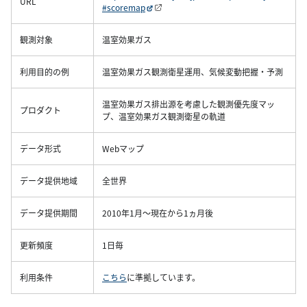
URL
#scoremap
観測対象
温室効果ガス
利用目的の例
温室効果ガス観測衛星運用、気候変動把握・予測
温室効果ガス排出源を考慮した観測優先度マッ
プロダクト
プ、温室効果ガス観測衛星の軌道
データ形式
Webマップ
データ提供地域
全世界
データ提供期間
2010年1月～現在から1ヵ月後
更新頻度
1日毎
利用条件
こちら
に準拠しています。