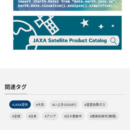
関連タグ
#JAXA提供
#大気
#いぶき(GOSAT)
#温室効果ガス
#全球
#日本
#アジア
#日々更新中
#商用利用可(無償)