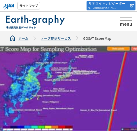
サテライトナビゲーター
解析ツール/サイトの
サイトマップ
第一宇宙技術部門のサイトへ
紹介
menu
ホーム
データ提供サービス
GOSAT Score Map