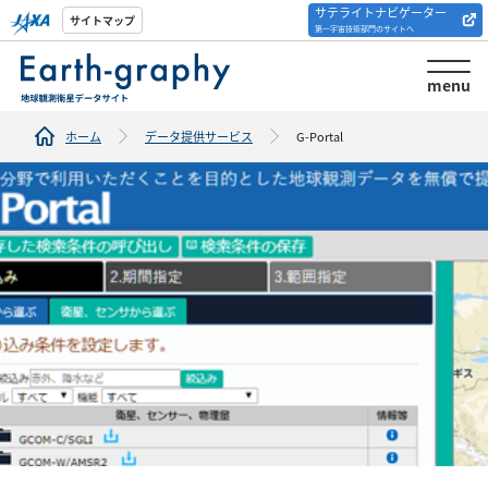
サテライトナビゲーター
解析ツール/サイトの
サイトマップ
第一宇宙技術部門のサイトへ
紹介
menu
ホーム
データ提供サービス
G-Portal