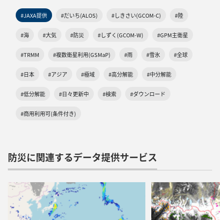
#JAXA提供
#だいち(ALOS)
#しきさい(GCOM-C)
#陸
#海
#大気
#防災
#しずく(GCOM-W)
#GPM主衛星
#TRMM
#複数衛星利用(GSMaP)
#雨
#雪氷
#全球
#日本
#アジア
#極域
#高分解能
#中分解能
#低分解能
#日々更新中
#検索
#ダウンロード
#商用利用可(条件付き)
防災に関連するデータ提供サービス