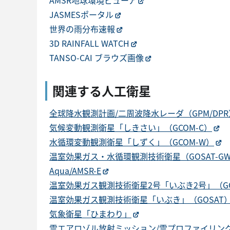
AMSR地球環境ビューア
JASMESポータル
世界の雨分布速報
3D RAINFALL WATCH
TANSO-CAI ブラウズ画像
関連する人工衛星
全球降水観測計画/二周波降水レーダ（GPM/DPR
気候変動観測衛星「しきさい」（GCOM-C）
水循環変動観測衛星「しずく」（GCOM-W）
温室効果ガス・水循環観測技術衛星（GOSAT-G
Aqua/AMSR-E
温室効果ガス観測技術衛星2号「いぶき2号」（GOS
温室効果ガス観測技術衛星「いぶき」（GOSAT
気象衛星「ひまわり」
雲エアロゾル放射ミッション/雲プロファイリングレーダ