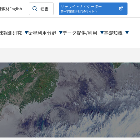
紹介
サテライトナビゲーター
像教材
English
第一宇宙技術部門のサイトへ
紹介
球観測研究
衛星利用分野
データ提供/利用
基礎知識