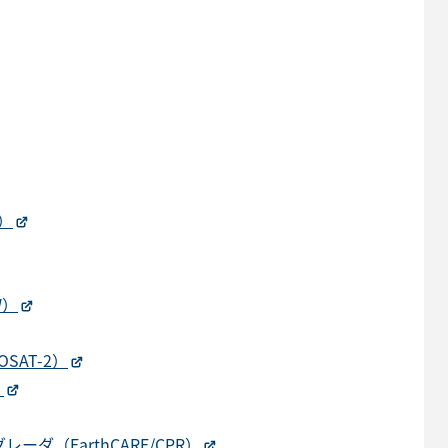
）
W）
AT-2）
）
（EarthCARE/CPR）