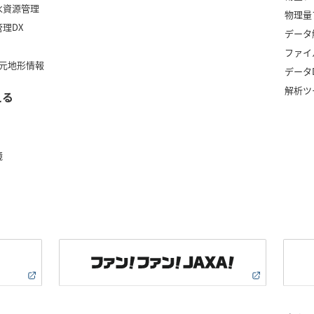
水資源管理
物理量
理DX
データ
ファイ
次元地形情報
デー
解析ツ
える
境