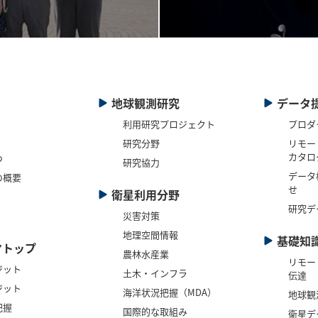
地球観測研究
データ
利用研究プロジェクト
プロダ
研究分野
リモー
カタロ
つ
研究協力
データ
の概要
せ
衛星利用分野
研究デ
災害対策
地理空間情報
基礎知
マトップ
農林水産業
リモー
ジット
土木・インフラ
伝達
ジット
海洋状況把握（MDA）
地球観
把握
国際的な取組み
衛星デ