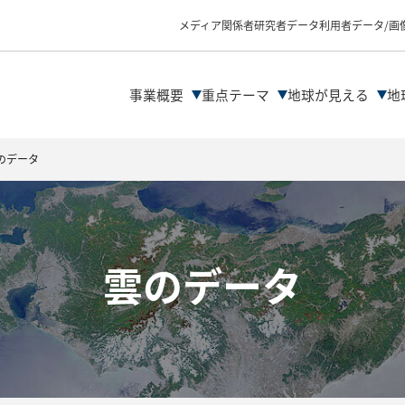
物理量プロダクトの
データ解析の流れ
メディア関係者
研究者
データ利用者
データ/画
ファイル形式
データDLサイト紹介
解析ツール/サイトの
事業概要
重点テーマ
地球が見える
地
のデータ
雲のデータ