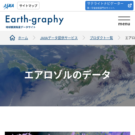
サテライトナビゲーター
解析ツール/サイトの
サイトマップ
第一宇宙技術部門のサイトへ
紹介
menu
ホーム
JAXAデータ提供サービス
プロダクト一覧
エアロ
エアロゾルのデータ