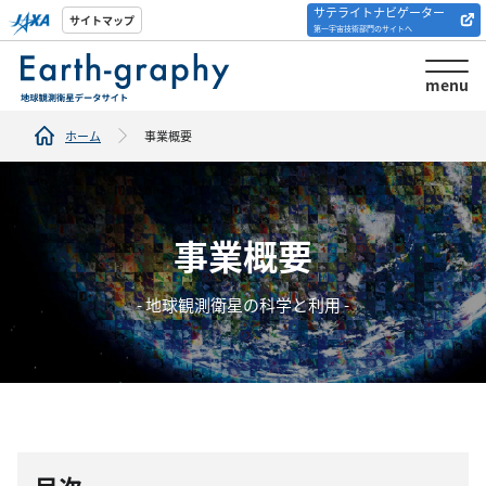
サテライトナビゲーター
解析ツール/サイトの
サイトマップ
第一宇宙技術部門のサイトへ
紹介
menu
ホーム
事業概要
事業概要
- 地球観測衛星の科学と利用 -