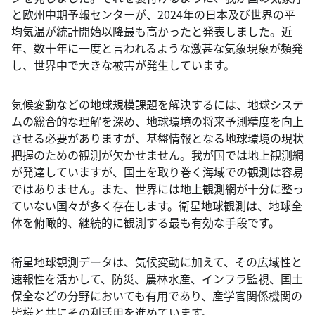
と欧州中期予報センターが、2024年の日本及び世界の平
均気温が統計開始以降最も高かったと発表しました。近
年、数十年に一度と言われるような激甚な気象現象が頻発
し、世界中で大きな被害が発生しています。
気候変動などの地球規模課題を解決するには、地球システ
ムの総合的な理解を深め、地球環境の将来予測精度を向上
させる必要がありますが、基盤情報となる地球環境の現状
把握のための観測が欠かせません。我が国では地上観測網
が発達していますが、国土を取り巻く海域での観測は容易
ではありません。また、世界には地上観測網が十分に整っ
ていない国々が多く存在します。衛星地球観測は、地球全
体を俯瞰的、継続的に観測する最も有効な手段です。
衛星地球観測データは、気候変動に加えて、その広域性と
速報性を活かして、防災、農林水産、インフラ監視、国土
保全などの分野においても有用であり、産学官関係機関の
皆様と共にその利活用を進めています。