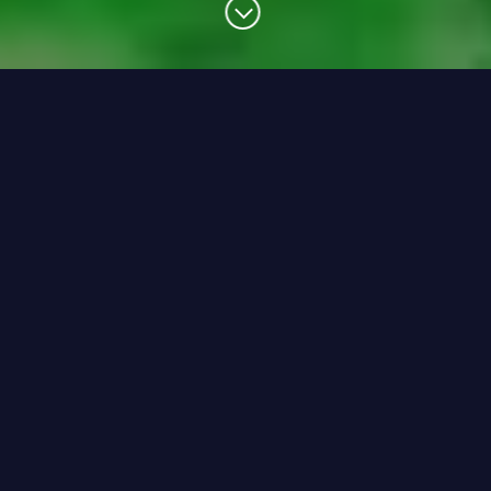
これまでの歩み
1978年
10月
宇宙開発事業団 地球観測センター
（EOC）開設
1995年
4月