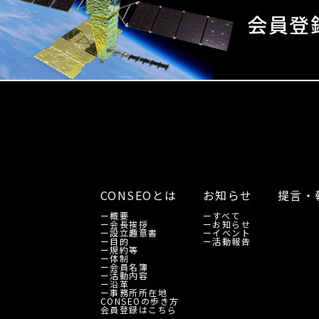
会員登
CONSEOとは
お知らせ
提言・
ー
概要
ー
すべて
ー
会長挨拶
ー
お知らせ
ー
設立趣意書
ー
イベント
ー
目的
ー
活動報告
ー
規約等
ー
体制
ー
会員名簿
ー
活動内容
ー
沿革
ー
事務所所在地
CONSEOの歩き方
会員登録はこちら