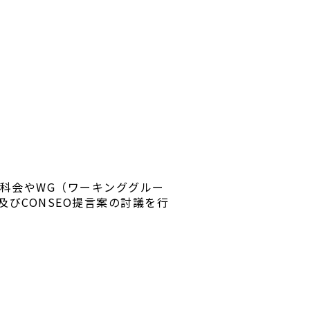
分科会やWG（ワーキンググルー
びCONSEO提言案の討議を行