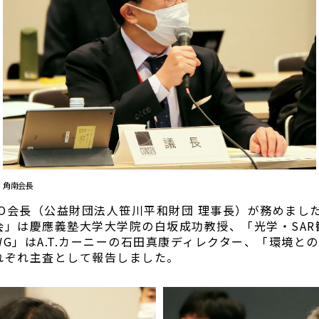
角南会長
EO会長（公益財団法人笹川平和財団 理事長）が務めまし
」は慶應義塾大学大学院の白坂成功教授、「光学・SAR
G」はA.T.カーニーの石田真康ディレクター、「環境と
れぞれ主査として報告しました。