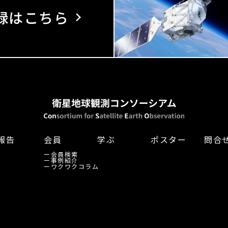
録はこちら
報告
会員
学ぶ
ポスター
問合
ー
会員検索
ー
事例紹介
ー
ワクワクコラム