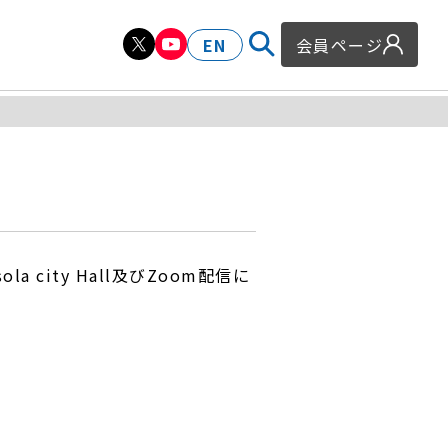
EN
会員ページ
city Hall及びZoom配信に