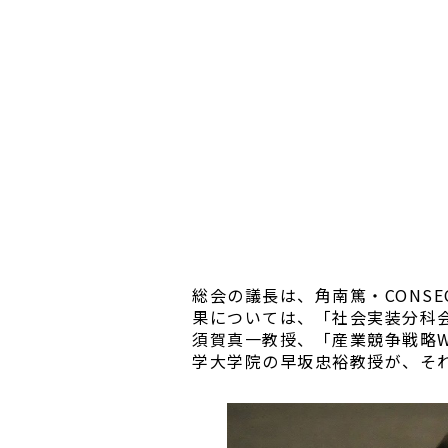
総会の議長は、角南篤・CONS
果については、「社会実装分科会
須賀真一教授、「産業競争戦略W
学大学院の早坂忠裕教授が、そ