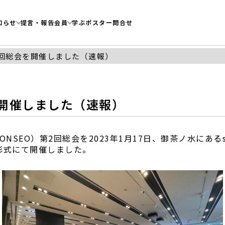
知らせ
提言・報告
会員
学ぶ
ポスター
問合せ
第2回総会を開催しました（速報）
を開催しました（速報）
EO）第2回総会を2023年1月17日、御茶ノ水にあるsola 
形式にて開催しました。